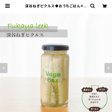
深谷ねぎピクルス◆おうちごはん＊ギ
フト | Vege Box - ベジボックス｜
ピクルスで地域に恩返しを