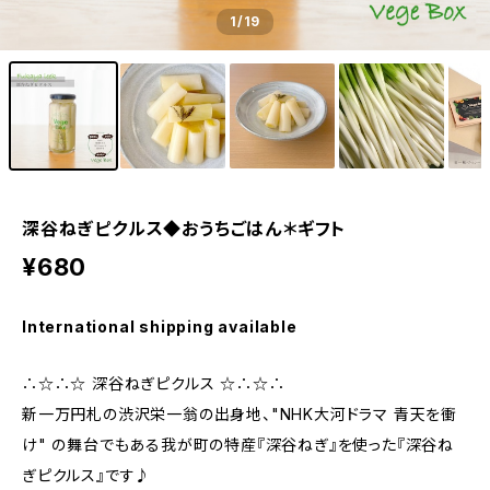
1
/19
深谷ねぎピクルス◆おうちごはん＊ギフト
¥680
International shipping available
∴☆∴☆ 深谷ねぎピクルス ☆∴☆∴
新一万円札の渋沢栄一翁の出身地、"NHK大河ドラマ 青天を衝
け" の舞台でもある我が町の特産『深谷ねぎ』を使った『深谷ね
ぎピクルス』です♪