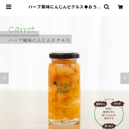
ハーブ風味にんじんピクルス◆おうち
ごはん＊ギフト◆ | Vege Box - ベジ
ボックス｜ピクルスで地域に恩返しを